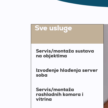
Sve usluge
Servis/montaža sustava
na objektima
Izvođenje hlađenja server
soba
Servis/montaža
rashladnih komora i
vitrina