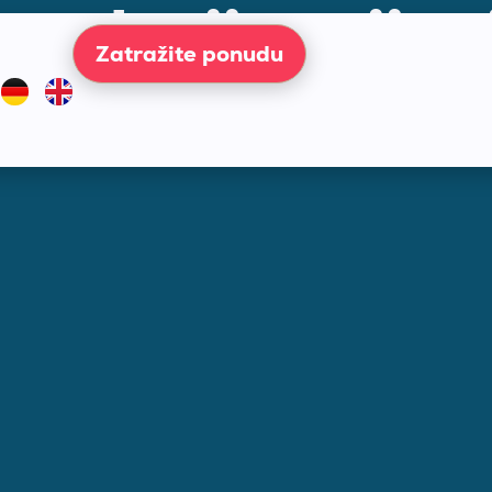
nstalacije grijan
a
Zatražite ponudu