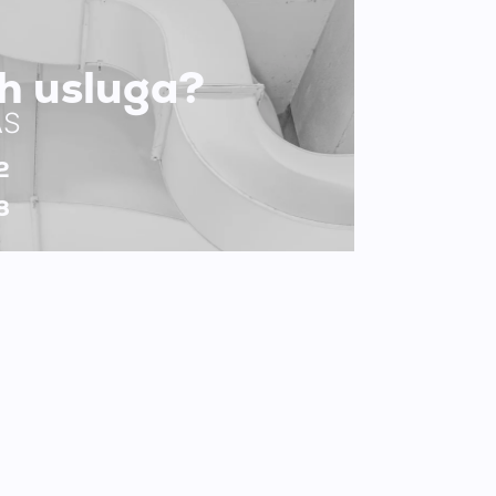
ih usluga?
AS
2
8