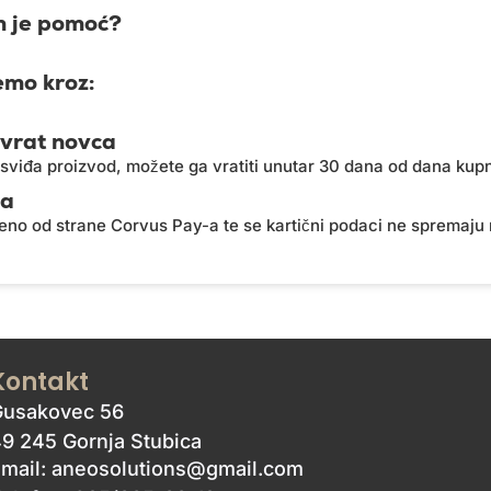
 je pomoć?
emo kroz:
vrat novca
sviđa proizvod, možete ga vratiti unutar 30 dana od dana kupn
ja
eno od strane Corvus Pay-a te se kartični podaci ne spremaju
Kontakt
Gusakovec 56
9 245 Gornja Stubica
Email: aneosolutions@gmail.com