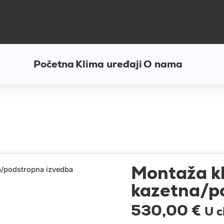
Početna
Klima uređaji
O nama
Montaža kl
a/podstropna izvedba
kazetna/p
530,00
€
U c