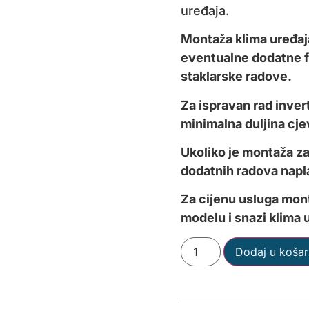
uređaja.
Montaža klima uređaja
eventualne dodatne fi
staklarske radove.
Za ispravan rad invert
minimalna duljina cj
Ukoliko je montaža za
dodatnih radova napla
Za cijenu usluga mon
modelu i snazi klima 
Dodaj u košar