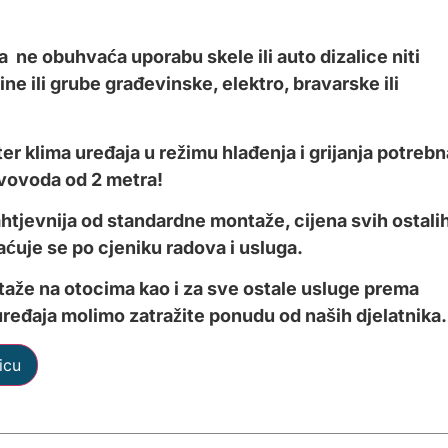
 ne obuhvaća uporabu skele ili auto dizalice niti
ne ili grube građevinske, elektro, bravarske ili
er klima uređaja u režimu hlađenja i grijanja potrebn
evovoda od 2 metra!
htjevnija od standardne montaže, cijena svih ostali
ćuje se po cjeniku radova i usluga.
taže na otocima kao i za sve ostale usluge prema
uređaja molimo zatražite ponudu od naših djelatnika.
icu