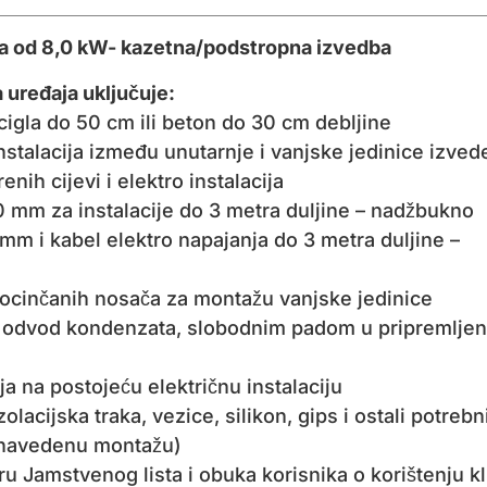
a od 8,0 kW- kazetna/podstropna izvedba
 uređaja uključuje:
 cigla do 50 cm ili beton do 30 cm debljine
instalacija između unutarnje i vanjske jedinice izved
enih cijevi i elektro instalacija
 mm za instalacije do 3 metra duljine – nadžbukno
mm i kabel elektro napajanja do 3 metra duljine –
pocinčanih nosača za montažu vanjske jedinice
za odvod kondenzata, slobodnim padom u pripremljen
ja na postojeću električnu instalaciju
zolacijska traka, vezice, silikon, gips i ostali potrebn
a navedenu montažu)
eru Jamstvenog lista i obuka korisnika o korištenju k