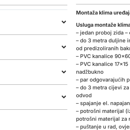
Montaža klima uređaj
Usluga montaže klima
– jedan proboj zida –
– do 3 metra duljine 
od predizoliranih bakr
– PVC kanalice 90×60
– PVC kanalice 17×15 
nadžbukno
– par odgovarajućih 
– do 3 metra cijevi 
odvod
– spajanje el. napajan
– potrošni materijal (i
potrošni materijal z
– puštanje u rad, ovj