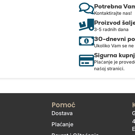
Potrebna Vam
Kontaktirajte nas!
Proizvod šalj
3-5 radnih dana
30-dnevni po
Ukoliko Vam se ne 
Sigurna kupn
Plaćanje je proved
našoj stranici.
Pomoć
Dostava
4
Plaćanje